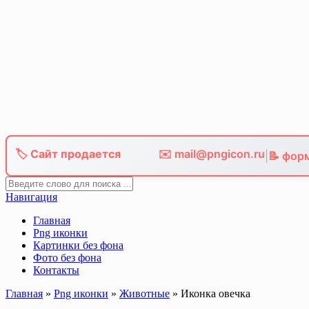
Skip
to
content
🏷️ Сайт продается
✉️ mail@pngicon.ru
|
📝 фор
Навигация
Главная
Png иконки
Картинки без фона
Фото без фона
Контакты
Главная
»
Png иконки
»
Животные
»
Иконка овечка