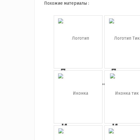
Похожие материалы :
Логотип
Логот
Instagram...
Тик т
Иконка
Иконк
facebook
тик т