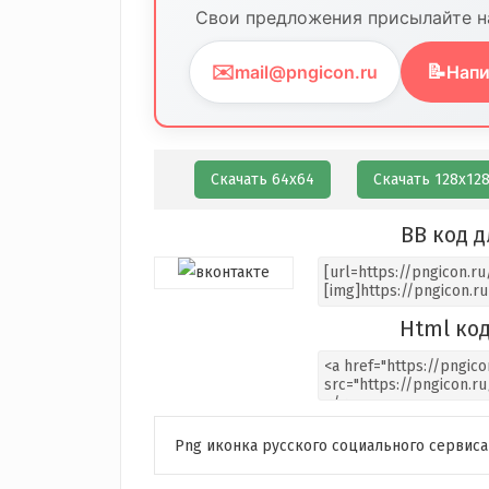
Свои предложения присылайте на
✉️
📝
mail@pngicon.ru
Напи
Скачать 64х64
Скачать 128х12
BB код д
Html код
Png иконка русского социального сервиса