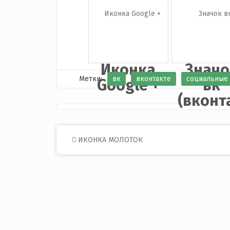
Иконка
Значо
Метки:
вк
вконтакте
социальные 
Google +
вк
(вконта
Post
ИКОНКА МОЛОТОК
navigation