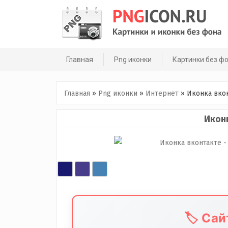
Skip
to
content
Главная
Png иконки
Картинки без ф
Главная
»
Png иконки
»
Интернет
»
Иконка вко
Икон
🏷️ Са