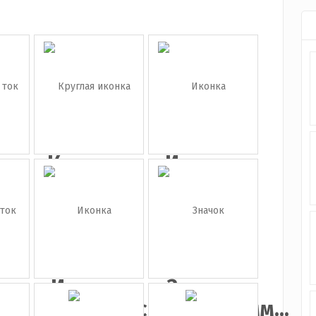
ип
Круглая
Иконка
ок
иконка
instagram
Te...
а
Иконка
Значок
ок
одноклассн...
инстаграмм...