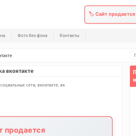
🏷️ Сайт продается
она
Фото без фона
Контакты
На
нтакте
ка вконтакте
П
н
йт продается