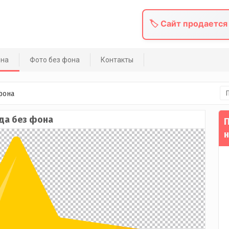
🏷️ Сайт продается
она
Фото без фона
Контакты
На
фона
да без фона
П
н