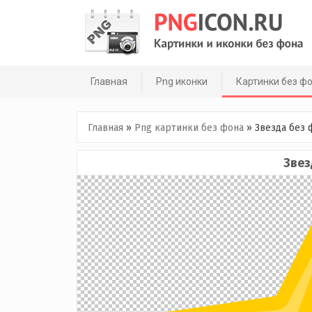
Skip
to
content
Главная
Png иконки
Картинки без ф
Главная
»
Png картинки без фона
»
Звезда без 
Звез