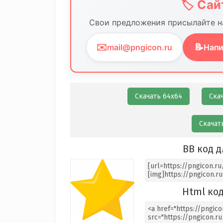
🏷️ Са
Свои предложения присылайте на
✉️
📝
mail@pngicon.ru
Напи
Скачать 64х64
Ска
Скачат
BB код д
Html код