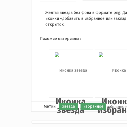
Желтая звезда без фона в формате png. Д
иконки «добавить в избранное или закла
открыток.
Похожие материалы :
Иконка
Иконк
Метки:
звезда
избранное
звезда
избран