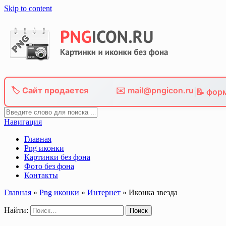
Skip to content
🏷️ Сайт продается
✉️ mail@pngicon.ru
|
📝 фор
Навигация
Главная
Png иконки
Картинки без фона
Фото без фона
Контакты
Главная
»
Png иконки
»
Интернет
»
Иконка звезда
Найти: