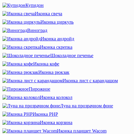
Купидон
Иконка свеча
Иконка циркуль
Виноград
Иконка андройд
Иконка cкрепка
Шоколадное печенье
Иконка кофе
Иконка рюкзак
Иконка лист с карандашом
Пирожное
Иконка колокол
Луна на прозрачном фоне
Иконка PHP
Иконка корзина
Иконка планшет Wacom