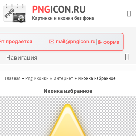
Skip
to
content
айт продается
✉️ mail@pngicon.ru
|
📝 форма
Навигация
Главная
Главная
»
Png иконки
»
Интернет
»
Иконка избранное
Png иконки
Иконка избранное
Картинки без фона
Фото без фона
Контакты