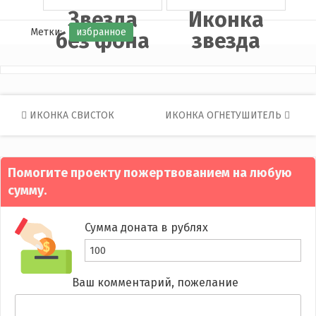
Звезда
Иконка
Метки:
избранное
без фона
звезда
Post
ИКОНКА СВИСТОК
ИКОНКА ОГНЕТУШИТЕЛЬ
navigation
Помогите проекту пожертвованием на любую
сумму.
Сумма доната в рублях
Ваш комментарий, пожелание