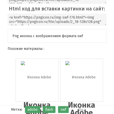
Html код для вставки картинки на сайт:
Png иконка с изображением формата swf
Похожие материалы :
Иконка
Иконка
Метки:
adobe
flash
swf
Adobe
Adobe