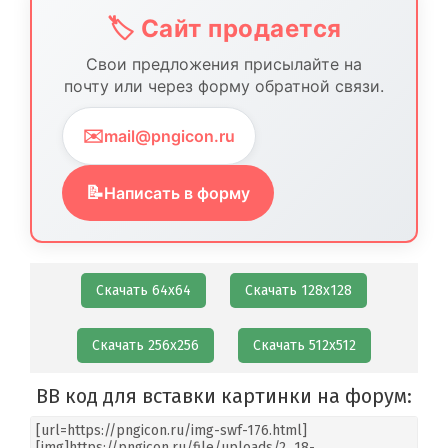
🏷️ Сайт продается
Свои предложения присылайте на
почту или через форму обратной связи.
✉️
mail@pngicon.ru
📝
Написать в форму
Скачать 64х64
Скачать 128х128
Скачать 256х256
Скачать 512х512
BB код для вставки картинки на форум: