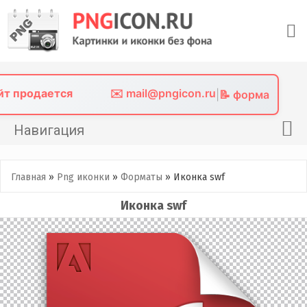
Skip
to
content
айт продается
✉️ mail@pngicon.ru
|
📝 форма
Навигация
Главная
Главная
»
Png иконки
»
Форматы
»
Иконка swf
Png иконки
Иконка swf
Картинки без фона
Фото без фона
Контакты