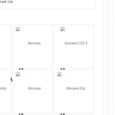
сью css
а
Иконка
Иконка
eave...
интернет
CSS 3