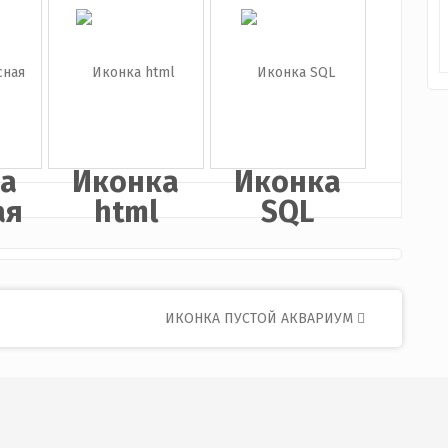
а
Иконка
Иконка
be
WordPress
Zip
папка
а
Иконка
Иконка
ая
html
SQL
ИКОНКА ПУСТОЙ АКВАРИУМ