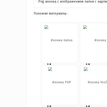
Png иконка с изображением папки с надпи
Похожие материалы :
Иконка
Иконк
папка
dreamw
jpeg