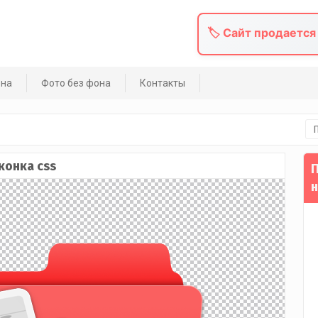
🏷️ Сайт продается
она
Фото без фона
Контакты
На
конка css
П
н