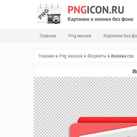
Skip
to
content
Главная
Png иконки
Картинки без ф
Главная
»
Png иконки
»
Форматы
»
Иконка css
И