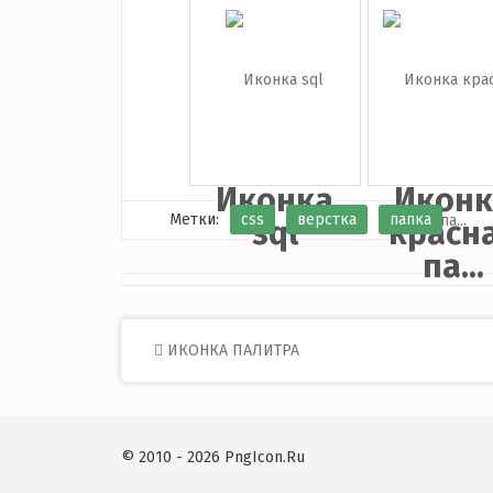
Иконка
Иконк
PHP
YouTu
Иконка
Иконк
Метки:
css
верстка
папка
sql
красн
па...
Post
ИКОНКА ПАЛИТРА
navigation
© 2010 - 2026 PngIcon.Ru