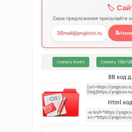
🏷️ Са
Свои предложения присылайте на
✉️
📝
mail@pngicon.ru
Напи
Скачать 64х64
Скачать 128х12
BB код д
Html код