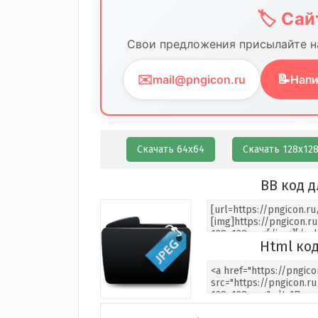
🏷️ Са
Свои предложения присылайте на
✉️
📝
mail@pngicon.ru
Напи
Скачать 64х64
Скачать 128х12
BB код д
Html код