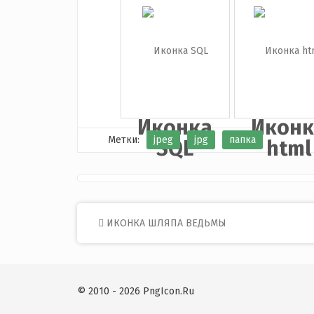
Иконка
Иконк
красная
JPG
па...
Иконка
Иконк
Метки:
jpeg
jpg
папка
SQL
html
Post
ИКОНКА ШЛЯПА ВЕДЬМЫ
navigation
© 2010 - 2026 PngIcon.Ru