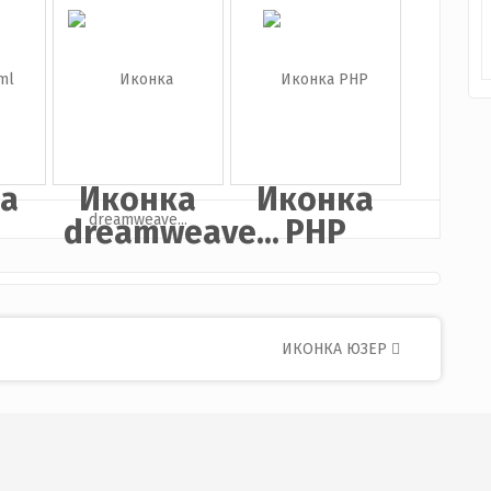
а
Иконка
Иконка
WordPress
Zip
папка
а
Иконка
Иконка
dreamweave...
PHP
ИКОНКА ЮЗЕР