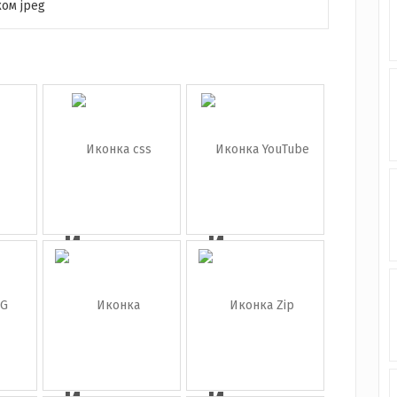
ом jpeg
а
Иконка
Иконка
ет
css
YouTube