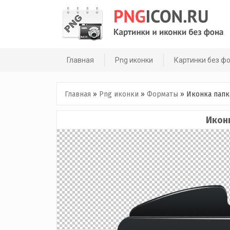
Skip
to
content
Главная
Png иконки
Картинки без ф
Главная
»
Png иконки
»
Форматы
»
Иконка папк
Иконк