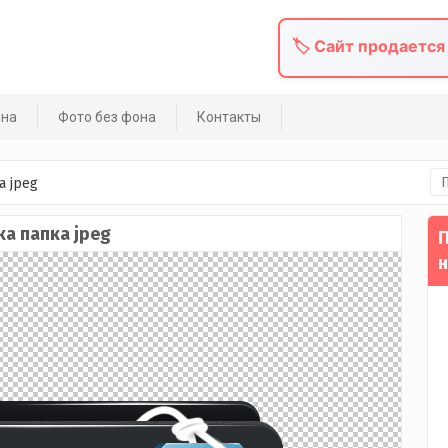
🏷️ Сайт продается
она
Фото без фона
Контакты
На
а jpeg
а папка jpeg
П
н