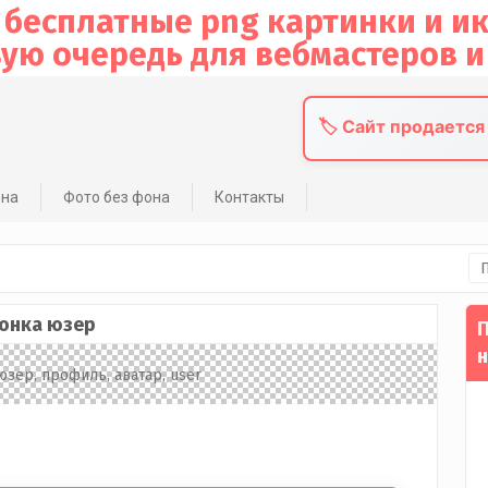
🏷️ Сайт продается
она
Фото без фона
Контакты
На
онка юзер
П
н