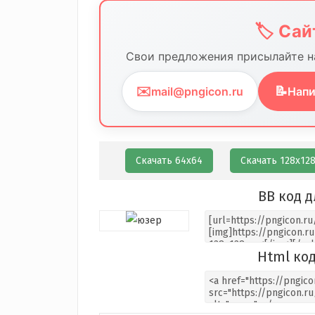
🏷️ Са
Свои предложения присылайте на
✉️
📝
mail@pngicon.ru
Напи
Скачать 64х64
Скачать 128х12
BB код д
Html код