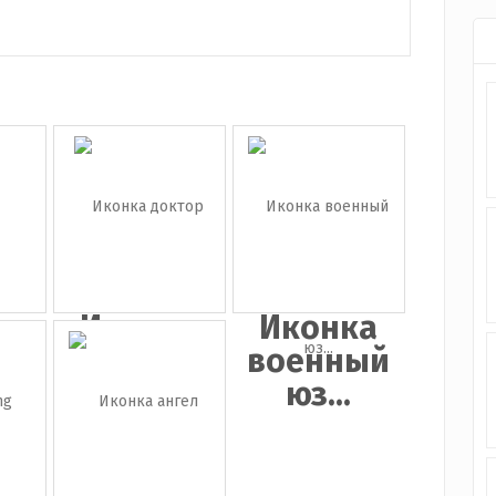
а
Иконка
Иконка
ка
доктор
военный
юз...