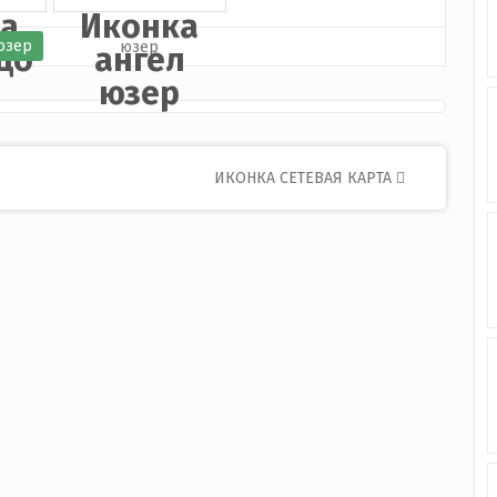
а
Иконка
юзер
цо
ангел
юзер
ИКОНКА СЕТЕВАЯ КАРТА