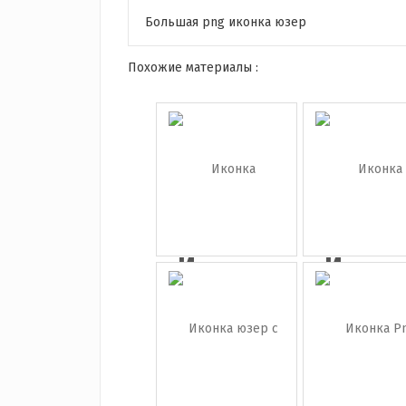
Большая png иконка юзер
Похожие материалы :
Иконка
Иконк
украинец
украин