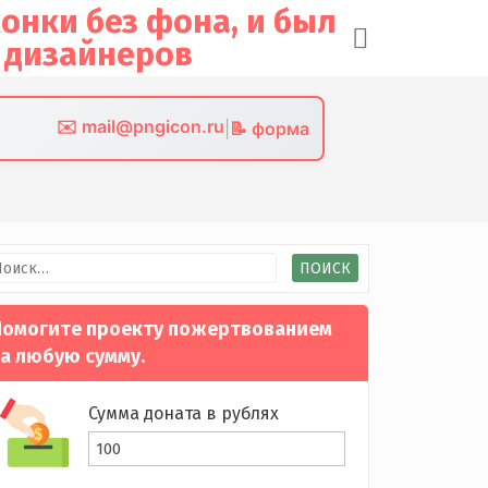
✉️ mail@pngicon.ru
|
📝 форма
йти:
омогите проекту пожертвованием
а любую сумму.
Сумма доната в рублях