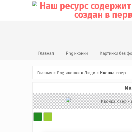
Skip
to
content
Главная
Png иконки
Картинки без ф
Главная
»
Png иконки
»
Люди
»
Иконка юзер
Ик