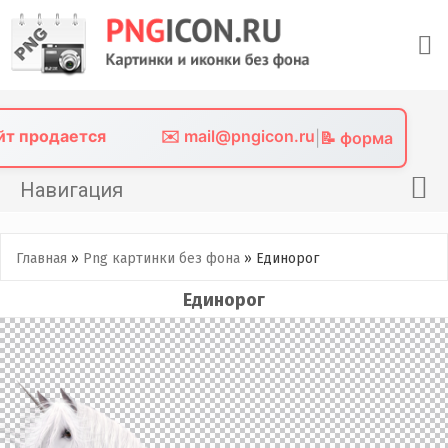
Skip
to
content
айт продается
✉️ mail@pngicon.ru
|
📝 форма
Навигация
Главная
Главная
»
Png картинки без фона
»
Единорог
Png иконки
Единорог
Картинки без фона
Фото без фона
Контакты