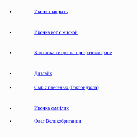
Иконка закрыть
Иконка кот с миской
Картинка тигры на прозрачном фоне
Дизлайк
Сыр с плесенью (Горгондзола)
Иконка смайлик
Флаг Великобритании