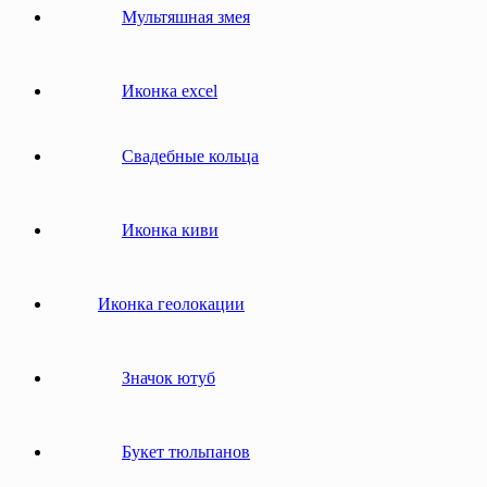
Мультяшная змея
Иконка excel
Свадебные кольца
Иконка киви
Иконка геолокации
Значок ютуб
Букет тюльпанов