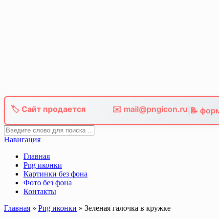
Skip
to
content
🏷️ Сайт продается
✉️ mail@pngicon.ru
|
📝 фор
Навигация
Главная
Png иконки
Картинки без фона
Фото без фона
Контакты
Главная
»
Png иконки
»
Зеленая галочка в кружке