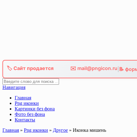
Skip
to
content
🏷️ Сайт продается
✉️ mail@pngicon.ru
|
📝 фор
Навигация
Главная
Png иконки
Картинки без фона
Фото без фона
Контакты
Главная
»
Png иконки
»
Другое
»
Иконка мишень