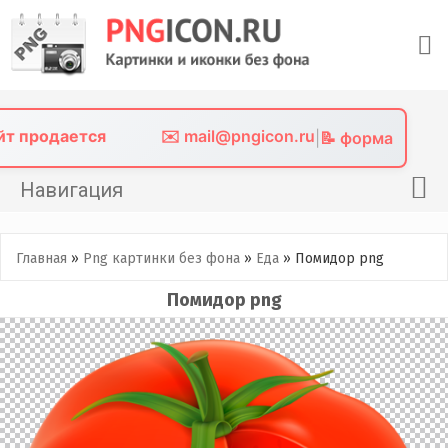
Skip
to
content
айт продается
✉️ mail@pngicon.ru
|
📝 форма
Навигация
Главная
Главная
»
Png картинки без фона
»
Еда
»
Помидор png
Png иконки
Помидор png
Картинки без фона
Фото без фона
Контакты