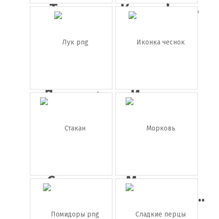
Тыква
Картофель
(картош...
Лук png
Иконка
чеснок
Стакан
Морковь
томатного
(морковка...
...