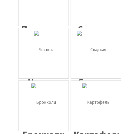
Помидоры
Сладкие
png
перцы
без...
Чеснок
Сладкая
кукуруза