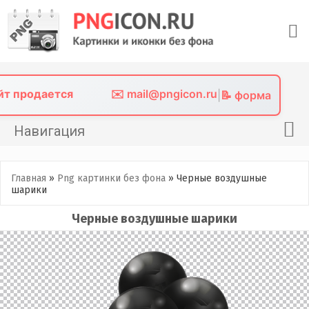
Skip
to
content
айт продается
✉️ mail@pngicon.ru
|
📝 форма
Навигация
Главная
Главная
»
Png картинки без фона
»
Черные воздушные
Png иконки
шарики
Картинки без фона
Черные воздушные шарики
Фото без фона
Контакты