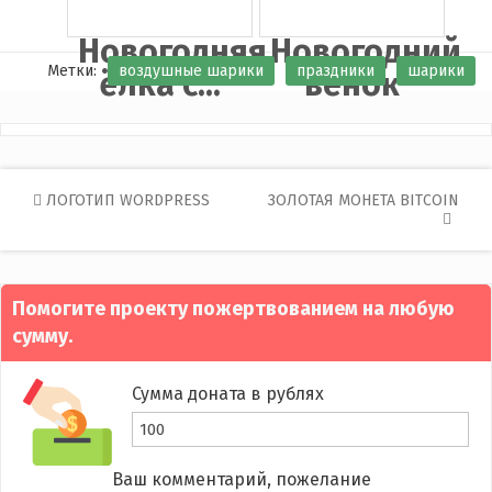
Новогодняя
Новогодний
Метки:
воздушные шарики
праздники
шарики
ёлка с...
венок
Post
ЛОГОТИП WORDPRESS
ЗОЛОТАЯ МОНЕТА BITCOIN
navigation
Помогите проекту пожертвованием на любую
сумму.
Сумма доната в рублях
Ваш комментарий, пожелание