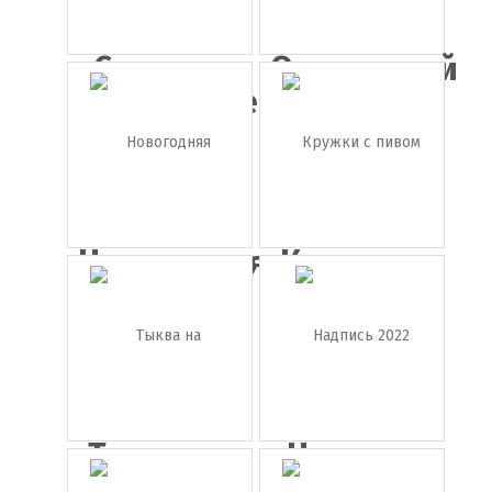
Светлые
Оранжевый
воздушные...
бантик
Новогодняя
Кружки с
шапка
пивом в ...
Тыква на
Надпись
Хэллоуин...
2022