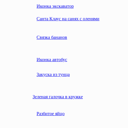
Иконка экскаватор
Санта Клаус на санях с оленями
Связка бананов
Иконка автобус
Закуска из тунца
Зеленая галочка в кружке
Разбитое яйцо