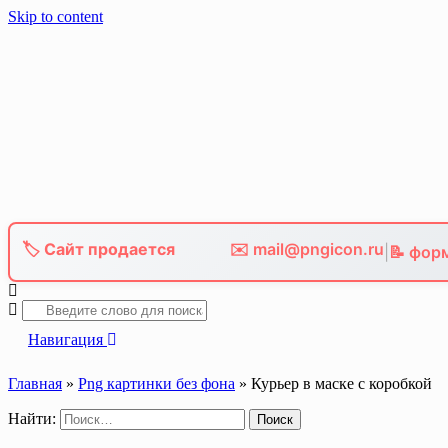
Skip to content
🏷️ Сайт продается
✉️ mail@pngicon.ru
|
📝 фор
Навигация
Главная
»
Главная
Png картинки без фона
»
Курьер в маске с коробкой
Png иконки
Найти:
Картинки без фона
Фото без фона