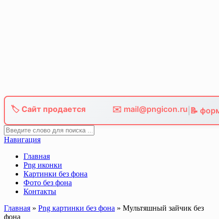
Skip
to
content
🏷️ Сайт продается
✉️ mail@pngicon.ru
|
📝 фор
Навигация
Главная
Png иконки
Картинки без фона
Фото без фона
Контакты
Главная
»
Png картинки без фона
»
Мультяшный зайчик без
фона