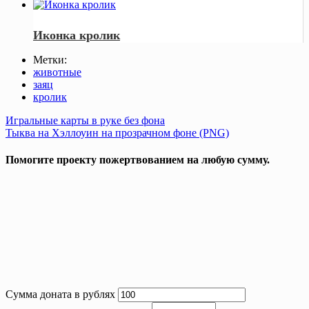
Иконка кролик
Метки:
животные
заяц
кролик
Post
Игральные карты в руке без фона
Тыква на Хэллоуин на прозрачном фоне (PNG)
navigation
Помогите проекту пожертвованием на любую сумму.
Сумма доната в рублях