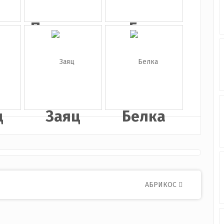
о
Птица на
Гусь
а
ветке
ц
Заяц
Белка
АБРИКОС