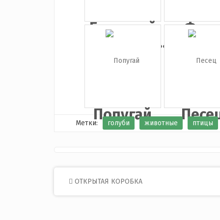
Грустный
Фот
лягушоно...
петух
Попугай
Песе
Метки:
голуби
животные
птицы
Post
ОТКРЫТАЯ КОРОБКА
navigation