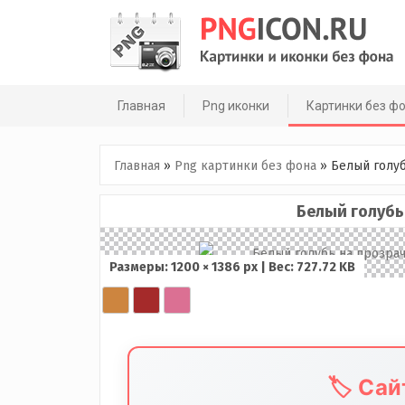
Skip
to
content
Главная
Png иконки
Картинки без ф
Главная
»
Png картинки без фона
»
Белый голу
Белый голубь
Размеры: 1200 × 1386 px | Вес: 727.72 KB
🏷️ Са