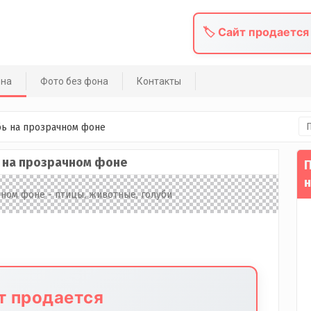
🏷️ Сайт продается
она
Фото без фона
Контакты
На
бь на прозрачном фоне
 на прозрачном фоне
П
н
йт продается