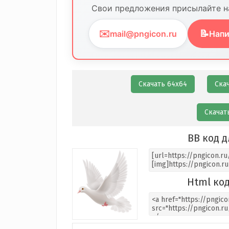
Свои предложения присылайте на
✉️
📝
mail@pngicon.ru
Напи
Скачать 64х64
Ска
Скачат
BB код д
Html код