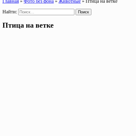
Главная
»
Фото без фона
»
Животные
»
Птица на ветке
Найти:
Птица на ветке