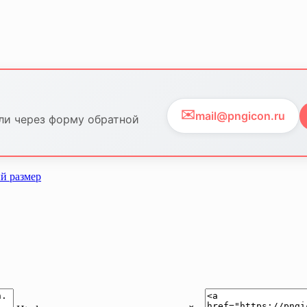
✉️
mail@pngicon.ru
ли через форму обратной
й размер