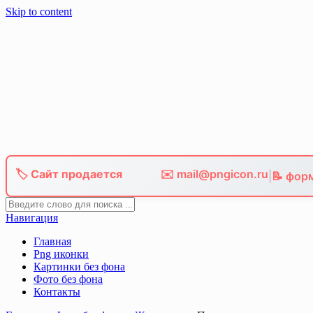
Skip to content
🏷️ Сайт продается
✉️ mail@pngicon.ru
|
📝 фор
Навигация
Главная
Png иконки
Картинки без фона
Фото без фона
Контакты