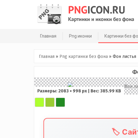
Skip
to
content
Главная
Png иконки
Картинки без ф
Главная
»
Png картинки без фона
»
Фон листья
Ф
Размеры: 2083 × 998 px | Вес: 385.99 KB
🏷️ Са