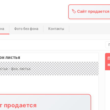
🏷️ Сайт продается
она
Фото без фона
Контакты
На
он листья
П
н
йт продается