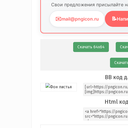
Свои предложения присылайте на
✉️
📝
mail@pngicon.ru
Напи
Скачать 64х64
Ска
Скачат
BB код д
Html код