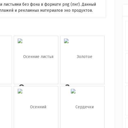
 листьями без фона в формате png (пнг). Данный
ллажей и рекламных материалов эко продуктов.
ие
Осенние
Золотое
вые
листья
конфетти
на...