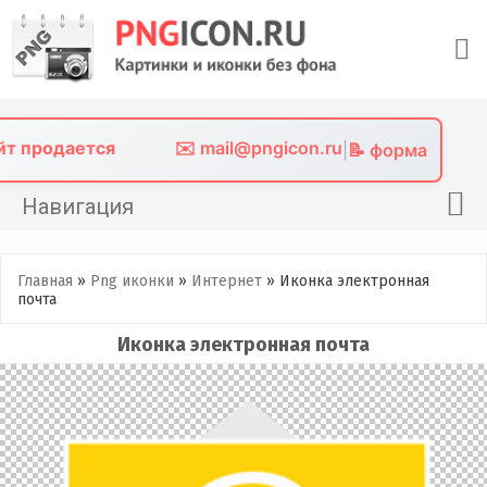
Skip
to
content
айт продается
✉️ mail@pngicon.ru
|
📝 форма
Навигация
Главная
Главная
»
Png иконки
»
Интернет
»
Иконка электронная
Png иконки
почта
Картинки без фона
Иконка электронная почта
Фото без фона
Контакты