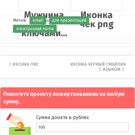
Мужчина
Иконка
Метки:
email
для презентаций
с
чек png
электронная почта
ключами...
Post
ИКОНКА ЛИС
ИКОНКА ЧЕРНЫЙ СМАЙЛИК
С ЯЗЫКОМ
navigation
Помогите проекту пожертвованием на любую
сумму.
Сумма доната в рублях