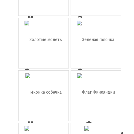
Иконка
Зеленая
успех
галочка
Золотые
Зеленая
монеты с
галочка
...
в...
Иконка
Флаг