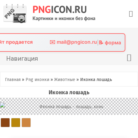
Skip
to
content
айт продается
✉️ mail@pngicon.ru
|
📝 форма
Навигация
Главная
Главная
»
Png иконки
»
Животные
»
Иконка лошадь
Png иконки
Иконка лошадь
Картинки без фона
Фото без фона
Контакты