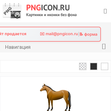
Skip
to
content
айт продается
✉️ mail@pngicon.ru
|
📝 форма
Навигация
Главная
Png иконки
Картинки без фона
Фото без фона
Контакты