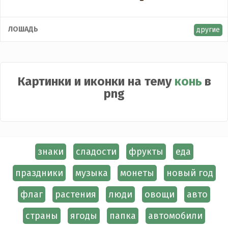
ЛОШАДЬ
другие
Картинки и иконки на тему
конь
в
png
знаки
сладости
фрукты
еда
праздники
музыка
монеты
новый год
флаг
растения
люди
овощи
авто
страны
ягоды
папка
автомобили