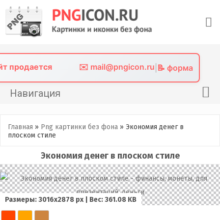
Skip
to
content
айт продается
✉️ mail@pngicon.ru
|
📝 форма
Навигация
Главная
Главная
»
Png картинки без фона
»
Экономия денег в
Png иконки
плоском стиле
Картинки без фона
Экономия денег в плоском стиле
Фото без фона
Контакты
Размеры: 3016х2878 px | Вес: 361.08 KB