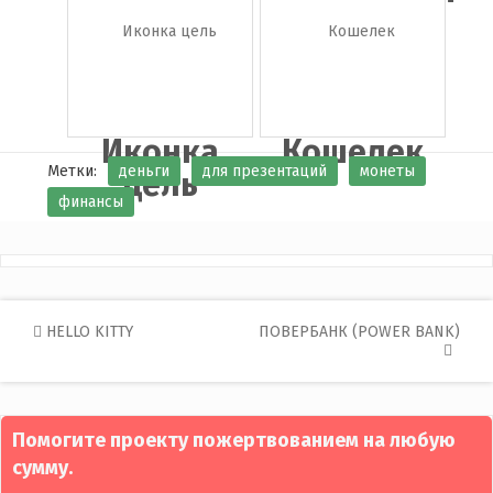
Иконка
Кошелек
Метки:
деньги
для презентаций
монеты
цель
финансы
Post
HELLO KITTY
ПОВЕРБАНК (POWER BANK)
navigation
Помогите проекту пожертвованием на любую
сумму.