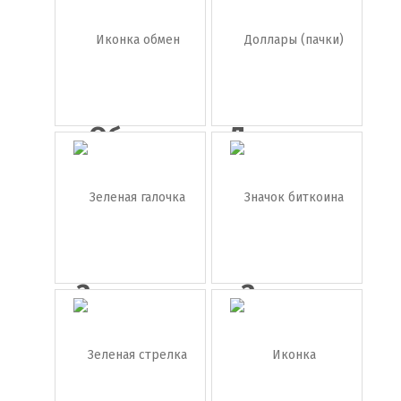
Обмен
Доллары
валют
(пачки)
Зеленая
Значок
галочка
биткоина
в...