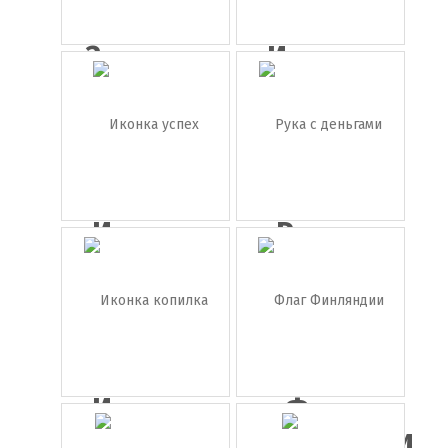
Зеленая
Иконка
стрелка
кошелёк
в...
Иконка
Рука с
успех
деньгами
Иконка
Флаг
копилка
Финляндии