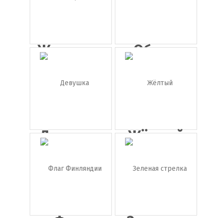
Женщина
Обмен
с
валют
кудрявы...
Девушка
Жёлтый
брюнетка
карандаш