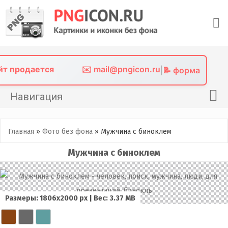
Skip
to
content
айт продается
✉️ mail@pngicon.ru
|
📝 форма
Навигация
Главная
Главная
»
Фото без фона
»
Мужчина с биноклем
Png иконки
Мужчина с биноклем
Картинки без фона
Фото без фона
Контакты
Размеры: 1806х2000 px | Вес: 3.37 MB