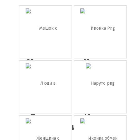
Мешок с
Иконка
деньгами
Png лицо
...
Люди в
Наруто
медицински...
png