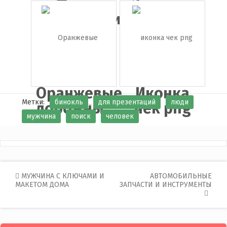
Флаг
Зеленая
Финляндии
стрелка
в...
Оранжевые
Иконка
Метки:
бинокль
для презентаций
люди
дорожны...
чек png
мужчина
поиск
человек
Post
МУЖЧИНА С КЛЮЧАМИ И
АВТОМОБИЛЬНЫЕ
МАКЕТОМ ДОМА
ЗАПЧАСТИ И ИНСТРУМЕНТЫ
navigation