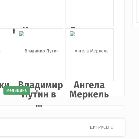
инская
Иконка
Девушка
а
украинка
с
зонтико...
ки
Владимир
Ангела
медицина
Путин в
Меркель
...
ЦИТРУСЫ