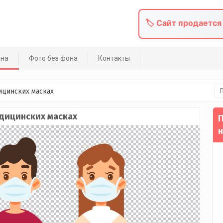
🏷️ Сайт продается
она
Фото без фона
Контакты
На
ицинских масках
дицинских масках
П
н