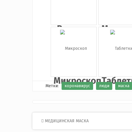
Врачи в
Медиц
масках
маск
Микроскоп
Таблет
Метки:
коронавирус
люди
маска
Post
МЕДИЦИНСКАЯ МАСКА
navigation