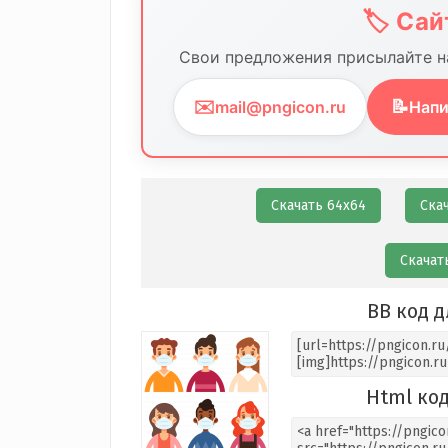
🏷️ Са
Свои предложения присылайте на
✉️
📝
mail@pngicon.ru
Напи
Скачать 64х64
Ска
Скачат
BB код д
Html код