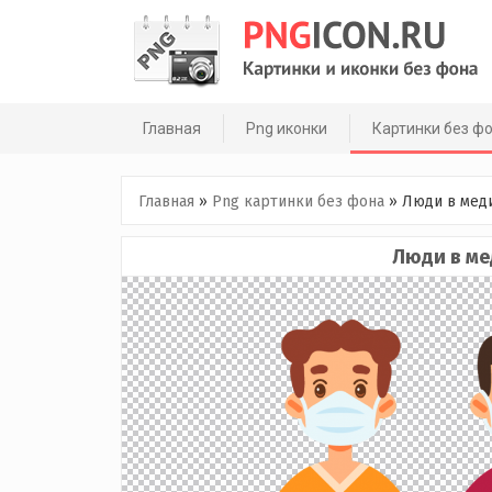
Skip
to
content
Главная
Png иконки
Картинки без ф
Главная
»
Png картинки без фона
»
Люди в мед
Люди в ме