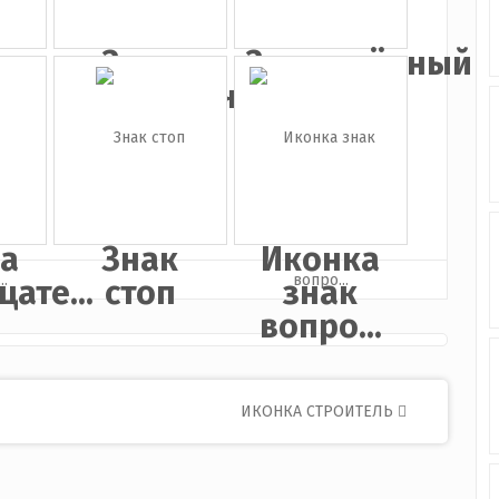
Знак
Запрещённый
предупрежден...
пласт...
а
Знак
Иконка
ате...
стоп
знак
вопро...
ИКОНКА СТРОИТЕЛЬ