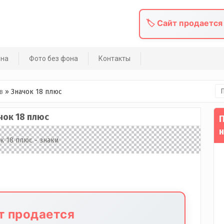
🏷️ Сайт продается
она
Фото без фона
Контакты
На
в
»
Значок 18 плюс
чок 18 плюс
П
н
йт продается