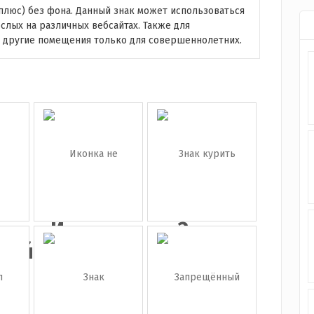
(плюс) без фона. Данный знак может использоваться
слых на различных вебсайтах. Также для
и другие помещения только для совершеннолетних.
а
Иконка
Знак
ный
не
курить
курить
запре...