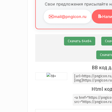
Свои предложения присылайте на
✉️
📝
mail@pngicon.ru
Напи
Скачать 64х64
Ска
Скачат
BB код д
Html код