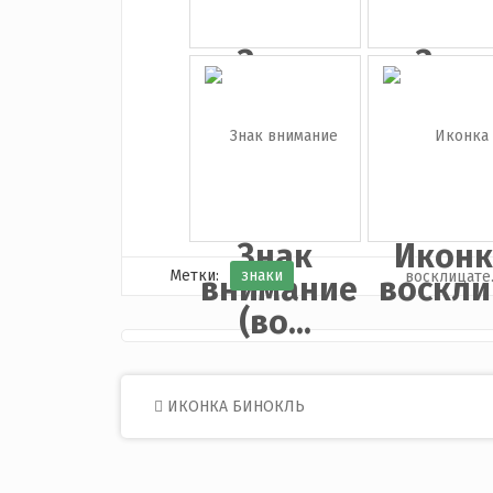
Знак
Знак
«Стоп» с
стоп
лад...
Знак
Иконк
Метки:
знаки
внимание
восклиц
(во...
Post
ИКОНКА БИНОКЛЬ
navigation