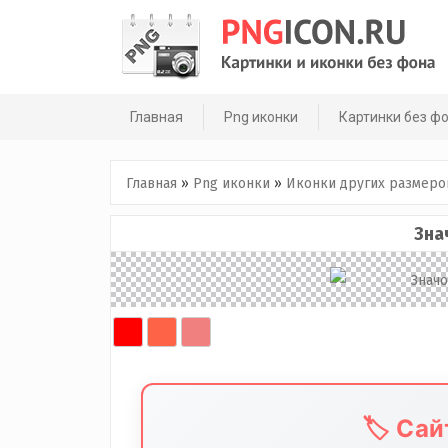
Skip
to
content
Главная
Png иконки
Картинки без ф
Главная
»
Png иконки
»
Иконки других размеро
Зна
🏷️ Са