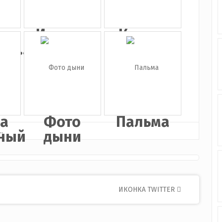
ка
Иконка
Кактус
а...
лист с
кар...
а
Фото
Пальма
ный
дыни
ИКОНКА TWITTER