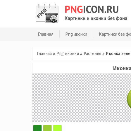
Skip
to
content
Главная
Png иконки
Картинки без ф
Главная
»
Png иконки
»
Растения
»
Иконка зелё
Иконка