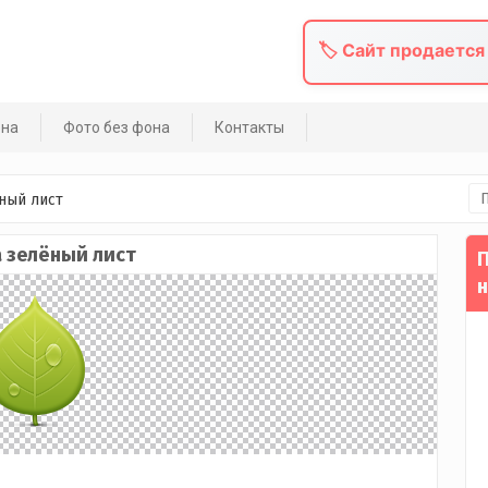
🏷️ Сайт продается
она
Фото без фона
Контакты
На
ный лист
 зелёный лист
П
н