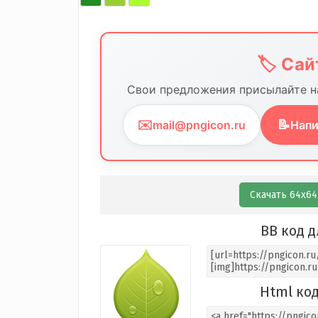
🏷️ Са
Свои предложения присылайте на
✉️
📝
mail@pngicon.ru
Напи
Скачать 64х64
BB код д
Html код