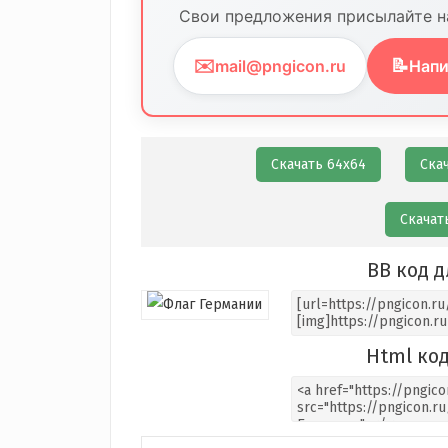
Свои предложения присылайте на
✉️
📝
mail@pngicon.ru
Напи
Скачать 64х64
Ска
Скачат
BB код д
Html код