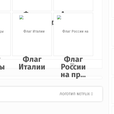
г
Флаг
Ангела
и
Нидерландов
Меркель
г
Флаг
Флаг
ды
Италии
России
на пр...
ЛОГОТИП NETFLIX