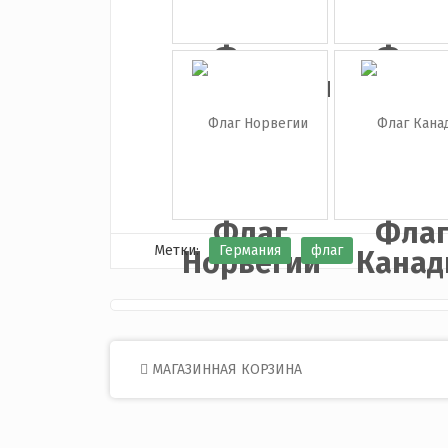
Флаг
Фла
Финляндии
Грузи
Флаг
Фла
Метки:
Германия
флаг
Норвегии
Кана
Post
МАГАЗИННАЯ КОРЗИНА
navigation