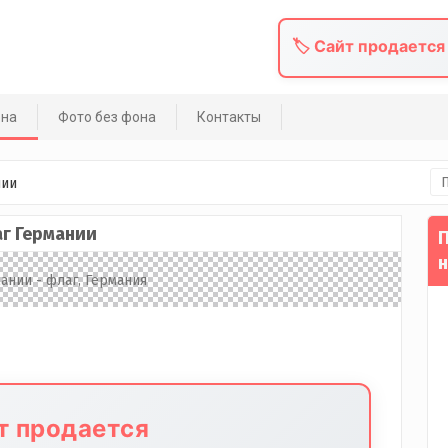
🏷️ Сайт продается
она
Фото без фона
Контакты
На
нии
г Германии
П
н
йт продается