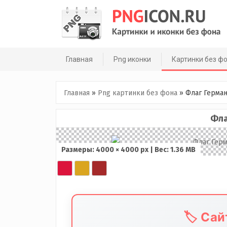
Skip
to
content
Главная
Png иконки
Картинки без ф
Главная
»
Png картинки без фона
»
Флаг Герма
Фла
Размеры: 4000 × 4000 px | Вес: 1.36 MB
🏷️ Са