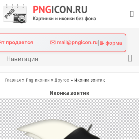
Skip
to
content
айт продается
✉️ mail@pngicon.ru
|
📝 форма
Навигация
Главная
Главная
»
Png иконки
»
Другое
»
Иконка зонтик
Png иконки
Иконка зонтик
Картинки без фона
Фото без фона
Контакты