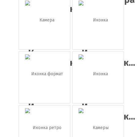
видеоплёнк...
SONY
Камера
Иконка
видеонаблю...
видеопленк...
Иконка
Иконка
формат
видеопленк...
MP4