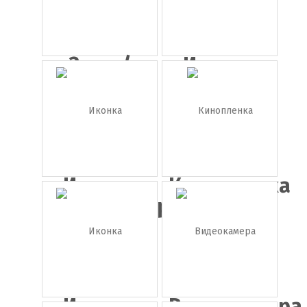
Знак /
Иконка
этикетка
формат
4...
Mov
Иконка
Кинопленка
видеокамер...
Иконка
Видеокамера