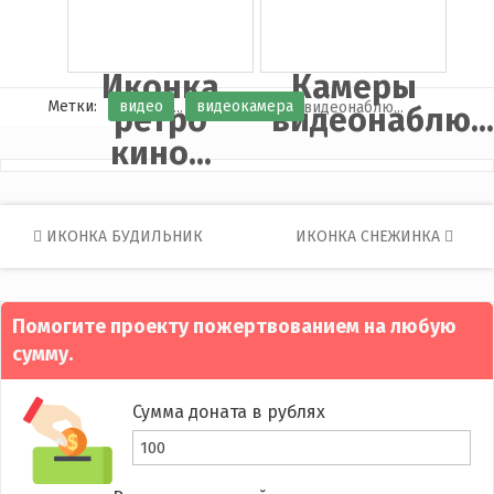
Иконка
Камеры
Метки:
видео
видеокамера
ретро
видеонаблю..
кино...
Post
ИКОНКА БУДИЛЬНИК
ИКОНКА СНЕЖИНКА
navigation
Помогите проекту пожертвованием на любую
сумму.
Сумма доната в рублях