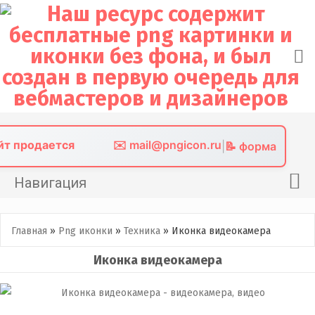
Skip
to
content
айт продается
✉️ mail@pngicon.ru
|
📝 форма
Навигация
Главная
Главная
»
Png иконки
»
Техника
»
Иконка видеокамера
Png иконки
Иконка видеокамера
Картинки без фона
Фото без фона