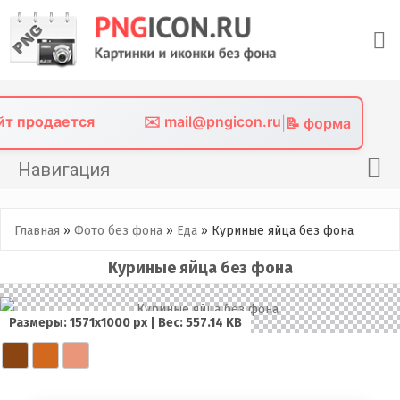
Skip
to
content
айт продается
✉️ mail@pngicon.ru
|
📝 форма
Навигация
Главная
Главная
»
Фото без фона
»
Еда
»
Куриные яйца без фона
Png иконки
Куриные яйца без фона
Картинки без фона
Фото без фона
Размеры: 1571x1000 px | Вес: 557.14 KB
Контакты