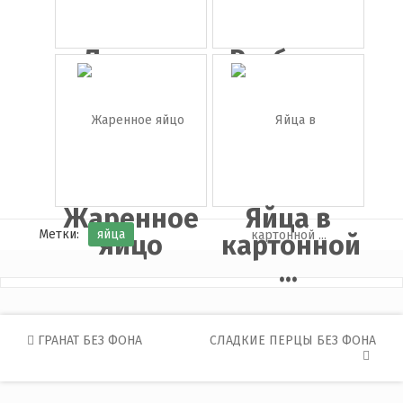
Лоток с
Разбитое
яйцами
яйцо
Жаренное
Яйца в
Метки:
яйца
яйцо
картонной
...
Post
ГРАНАТ БЕЗ ФОНА
СЛАДКИЕ ПЕРЦЫ БЕЗ ФОНА
navigation