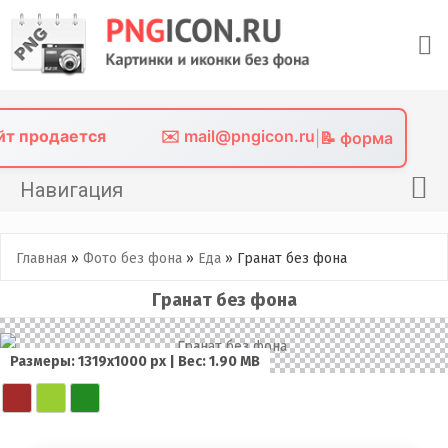
Skip
to
content
айт продается
✉️ mail@pngicon.ru
|
📝 форма
Навигация
Главная
Главная
»
Фото без фона
»
Еда
»
Гранат без фона
Png иконки
Гранат без фона
Картинки без фона
Фото без фона
Размеры: 1319x1000 px | Вес: 1.90 MB
Контакты