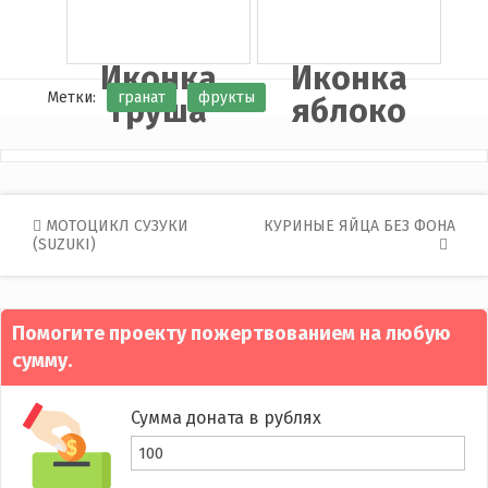
Иконка
Иконка
Метки:
гранат
фрукты
груша
яблоко
Post
МОТОЦИКЛ СУЗУКИ
КУРИНЫЕ ЯЙЦА БЕЗ ФОНА
(SUZUKI)
navigation
Помогите проекту пожертвованием на любую
сумму.
Сумма доната в рублях