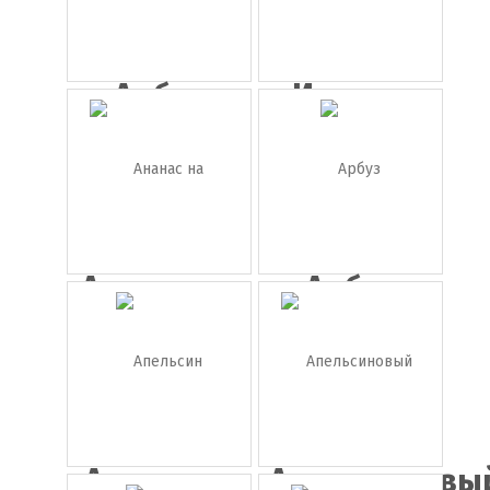
Арбуз
Иконка
абрикос
Ананас на
Арбуз
прозрач...
Апельсин
Апельсиновы