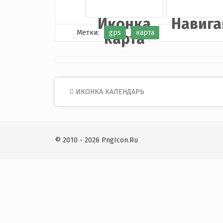
Иконка
Навига
Метки:
gps
карта
карта
Post
ИКОНКА КАЛЕНДАРЬ
navigation
© 2010 - 2026 PngIcon.Ru