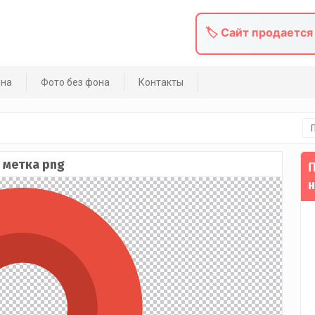
🏷️ Сайт продается
она
Фото без фона
Контакты
На
 метка png
П
н