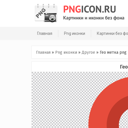
Skip
to
content
Главная
Png иконки
Картинки без ф
Главная
»
Png иконки
»
Другое
»
Гео метка png
Гео