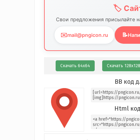
🏷️ Са
Свои предложения присылайте на
✉️
📝
mail@pngicon.ru
Напи
Скачать 64х64
Скачать 128х12
BB код д
Html код