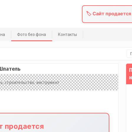
🏷️ Сайт продается
она
Фото без фона
Контакты
На
Шпатель
П
н
йт продается