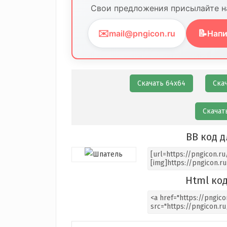
Свои предложения присылайте на
✉️
📝
mail@pngicon.ru
Напи
Скачать 64х64
Ска
Скачат
BB код д
Html код