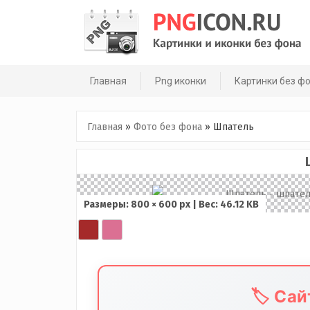
Skip
to
content
Главная
Png иконки
Картинки без ф
Главная
»
Фото без фона
»
Шпатель
Размеры: 800 × 600 px | Вес: 46.12 KB
🏷️ Са