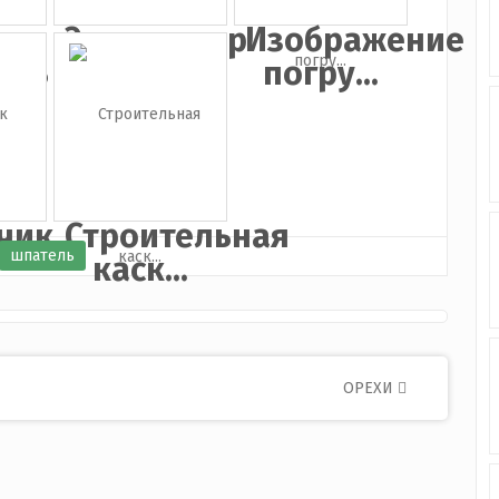
а
Экскаватор
Изображение
ель
погру...
чик
Строительная
шпатель
каск...
ОРЕХИ