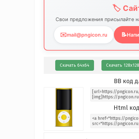
🏷️ Са
Свои предложения присылайте на
✉️
📝
mail@pngicon.ru
Напи
Скачать 64х64
Скачать 128х12
BB код д
Html код