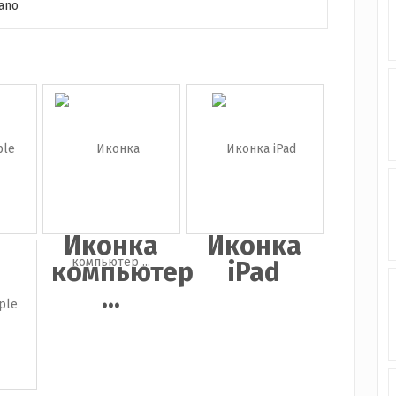
ano
а
Иконка
Иконка
e
компьютер
iPad
...