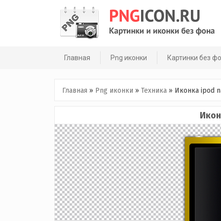
Skip
to
content
Главная
Png иконки
Картинки без ф
Главная
»
Png иконки
»
Техника
»
Иконка ipod n
Икон