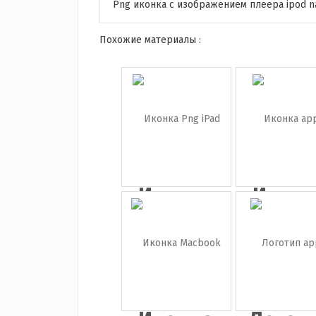
Png иконка с изображением плеера ipod n
Похожие материалы :
Иконка
Иконк
Png iPad
appl