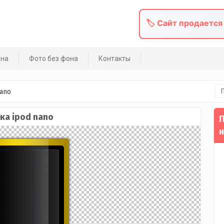
🏷️ Сайт продается
она
Фото без фона
Контакты
На
ano
ка ipod nano
П
н