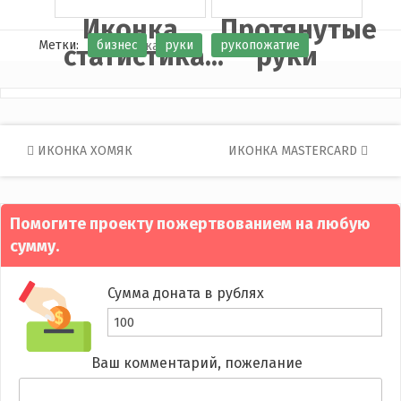
Иконка
Протянутые
Метки:
бизнес
руки
рукопожатие
статистика...
руки
Post
ИКОНКА ХОМЯК
ИКОНКА MASTERCARD
navigation
Помогите проекту пожертвованием на любую
сумму.
Сумма доната в рублях
Ваш комментарий, пожелание