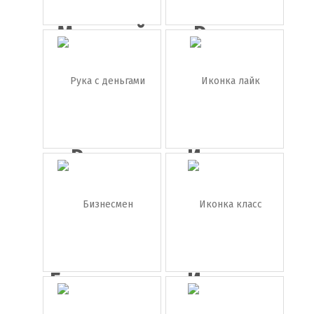
Мужской
Рука с
пиджак
деньгами
Рука с
Иконка
деньгами
лайк
Бизнесмен
Иконка
бежит п...
класс