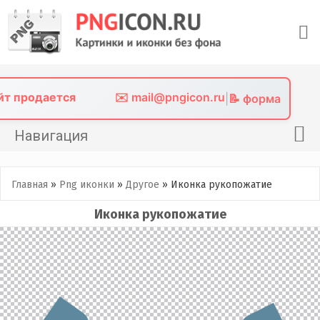
Skip
to
content
айт продается
✉️ mail@pngicon.ru
|
📝 форма
Навигация
Главная
Главная
»
Png иконки
»
Другое
»
Иконка рукопожатие
Png иконки
Иконка рукопожатие
Картинки без фона
Фото без фона
Контакты