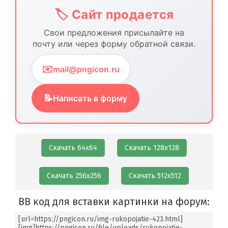
🏷️ Сайт продается
Свои предложения присылайте на
почту или через форму обратной связи.
✉️
mail@pngicon.ru
📝
Написать в форму
Скачать 64х64
Скачать 128х128
Скачать 256х256
Скачать 512х512
BB код для вставки картинки на форум: