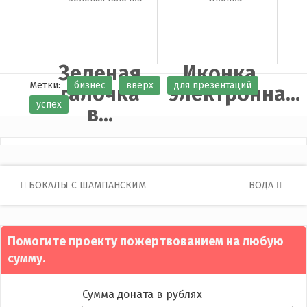
Зеленая
Иконка
Метки:
бизнес
вверх
для презентаций
галочка
электронна...
успех
в...
Post
БОКАЛЫ С ШАМПАНСКИМ
ВОДА
navigation
Помогите проекту пожертвованием на любую
сумму.
Сумма доната в рублях