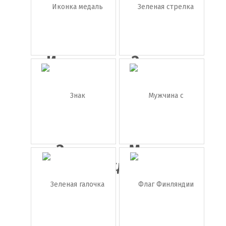
Иконка
Зеленая
медаль
стрелка
н...
Знак
Мужчина
предупрежден...
с
бинокле...