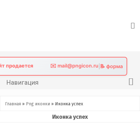
Skip
to
content
айт продается
✉️ mail@pngicon.ru
|
📝 форма
Навигация
Главная
Главная
»
Png иконки
»
Иконка успех
Png иконки
Иконка успех
Картинки без фона
Фото без фона