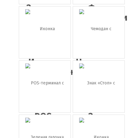
Зеленая
Флаг
галочка
Финляндии
Иконка
Чемодан с
техподдерж...
деньгам...
POS-
Знак
терминал
«Стоп» с
с че...
лад...