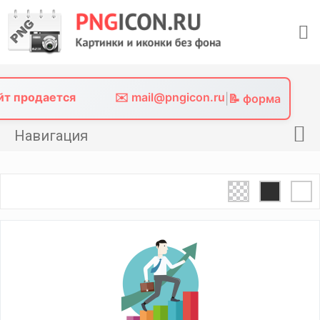
Skip
to
content
айт продается
✉️ mail@pngicon.ru
|
📝 форма
Навигация
Главная
Png иконки
Картинки без фона
Фото без фона
Контакты