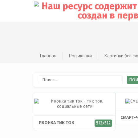
Skip
to
content
Главная
Png иконки
Картинки без ф
Найти:
CМАРТ-
ИКОНКА ТИК ТОК
512x512