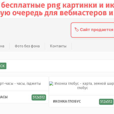
🏷️ Сайт продается
она
Фото без фона
Контакты
ЧАСЫ
512x512
ИКОНКА ГЛОБУС
512x512