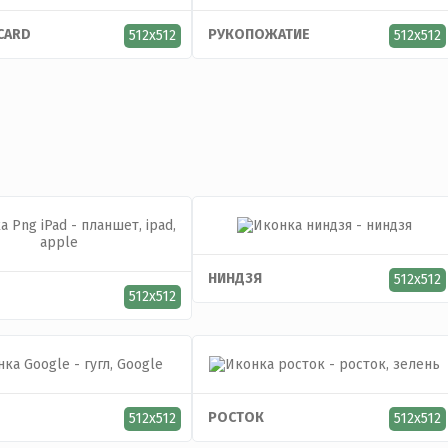
CARD
РУКОПОЖАТИЕ
512x512
512x512
НИНДЗЯ
512x512
512x512
РОСТОК
512x512
512x512