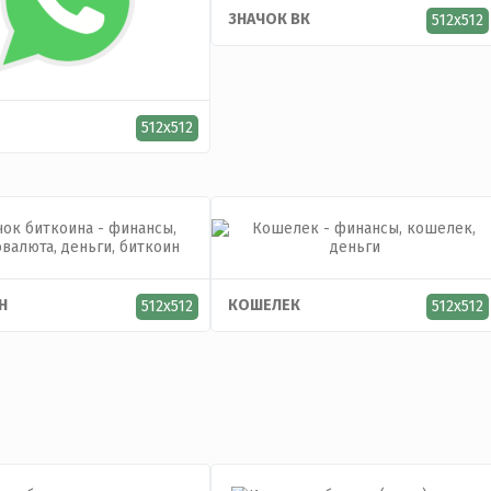
ЗНАЧОК ВК
512x512
512x512
Н
КОШЕЛЕК
512x512
512x512