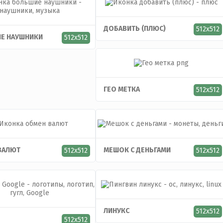
ДОБАВИТЬ (ПЛЮС)
512x512
Е НАУШНИКИ
512x512
ГЕО МЕТКА
512x512
ВАЛЮТ
МЕШОК С ДЕНЬГАМИ
512x512
512x512
ЛИНУКС
512x512
512x512