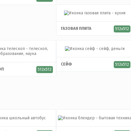
ГАЗОВАЯ ПЛИТА
512x512
СЕЙФ
512x512
ОП
512x512