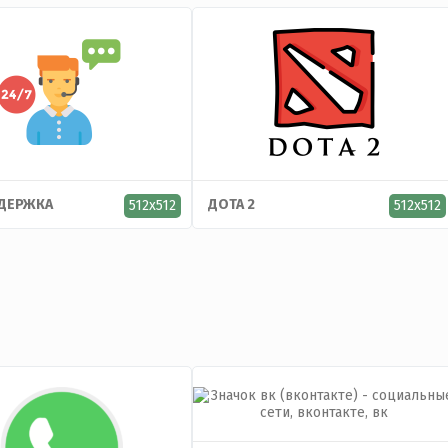
ДЕРЖКА
ДОТА 2
512x512
512x512