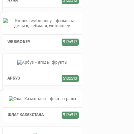
ЛУНА
512x512
WEBMONEY
512x512
АРБУЗ
512x512
ФЛАГ КАЗАХСТАНА
512x512