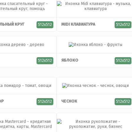
ЕЛЬНЫЙ КРУГ
MIDI КЛАВИАТУРА
512x512
512x512
ЯБЛОКО
512x512
512x512
ОР
ЧЕСНОК
512x512
512x512