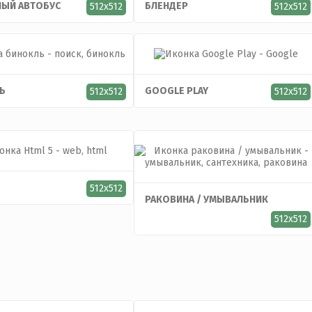
ЫЙ АВТОБУС
БЛЕНДЕР
512x512
512x512
Ь
GOOGLE PLAY
512x512
512x512
512x512
РАКОВИНА / УМЫВАЛЬНИК
512x512