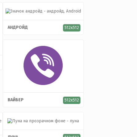
АНДРОЙД
512x512
ВАЙБЕР
512x512