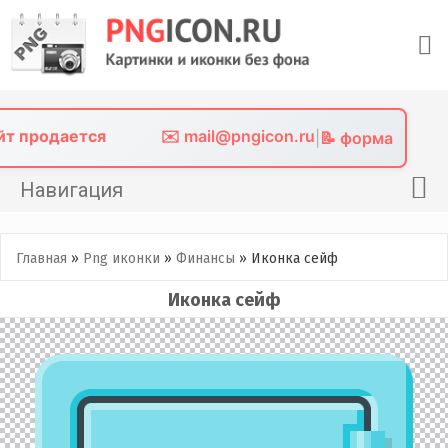
Skip
to
content
айт продается
✉️ mail@pngicon.ru
|
📝 форма
Навигация
Главная
Главная
»
Png иконки
»
Финансы
»
Иконка сейф
Png иконки
Иконка сейф
Картинки без фона
Фото без фона
Контакты