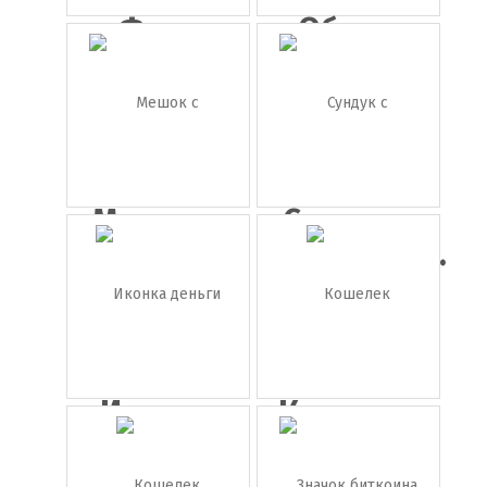
Фото
Обмен
долларов
валют
США
Мешок с
Сундук с
деньгами
золотыми...
...
Иконка
Кошелек
деньги