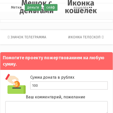
Мешок с
Иконка
Метки:
деньги
сейф
деньгами
кошелёк
Post
ЗНАЧОК ТЕЛЕГРАММА
ИКОНКА ТЕЛЕСКОП
navigation
Помогите проекту пожертвованием на любую
сумму.
Сумма доната в рублях
Ваш комментарий, пожелание