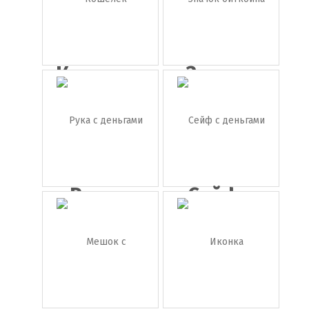
Кошелек
Значок
биткоина
Рука с
Сейф с
деньгами
деньгами