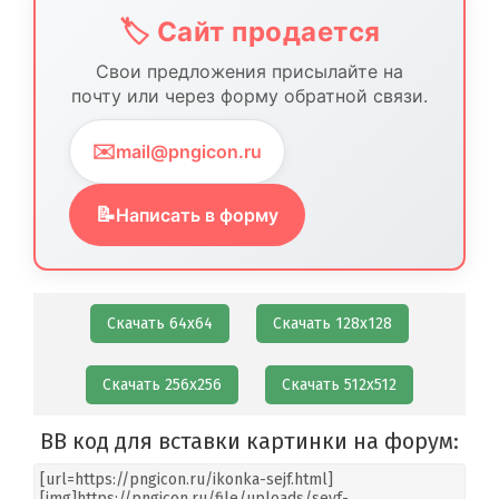
🏷️ Сайт продается
Свои предложения присылайте на
почту или через форму обратной связи.
✉️
mail@pngicon.ru
📝
Написать в форму
Скачать 64х64
Скачать 128х128
Скачать 256х256
Скачать 512х512
BB код для вставки картинки на форум: