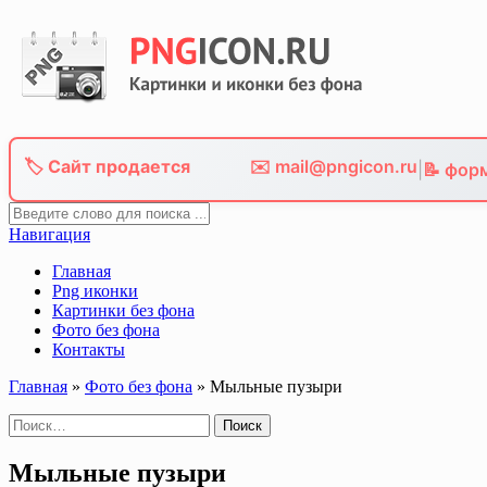
Skip
to
content
🏷️ Сайт продается
✉️ mail@pngicon.ru
|
📝 фор
Навигация
Главная
Png иконки
Картинки без фона
Фото без фона
Контакты
Главная
»
Фото без фона
»
Мыльные пузыри
Найти:
Мыльные пузыри