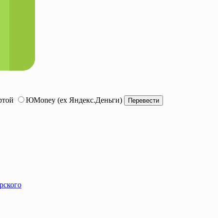
ртой
ЮMoney (ex Яндекс.Деньги)
рского