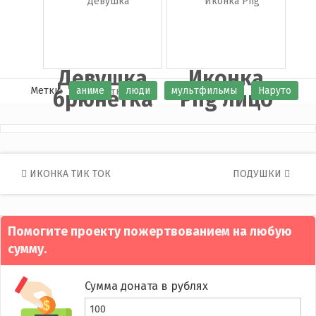
Девушка
Иконка
Метки:
аниме
люди
мультфильмы
Наруто
брюнетка
Png лицо
Post
ИКОНКА ТИК ТОК
ПОДУШКИ
navigation
Помогите проекту пожертвованием на любую
сумму.
Сумма доната в рублях