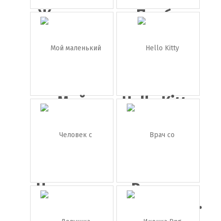
Женщина
Пумба
с
(Король
кудрявы...
Лев...
Мой
Hello Kitty
маленький
пон...
Человек с
Врач со
деньгам...
стетоскоп...