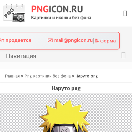
Skip
to
content
айт продается
✉️ mail@pngicon.ru
|
📝 форма
Навигация
Главная
Главная
»
Png картинки без фона
»
Наруто png
Png иконки
Наруто png
Картинки без фона
Фото без фона
Контакты