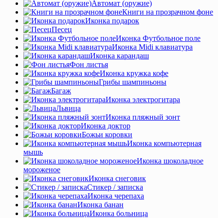
Автомат (оружие)
Книги на прозрачном фоне
Иконка подарок
Песец
Иконка Футбольное поле
Иконка Midi клавиатура
Иконка карандаш
Фон листья
Иконка кружка кофе
Грибы шампиньоны
Багаж
Иконка электрогитара
Львица
Иконка пляжный зонт
Иконка доктор
Божьи коровки
Иконка компьютерная
мышь
Иконка шоколадное
мороженое
Иконка снеговик
Стикер / записка
Иконка черепаха
Иконка банан
Иконка больница