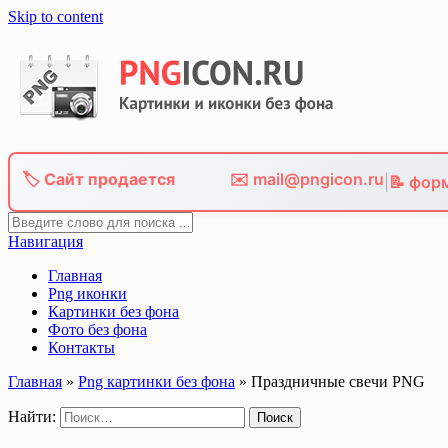
Skip to content
🏷️ Сайт продается
✉️ mail@pngicon.ru
|
📝 фор
Навигация
Главная
Png иконки
Картинки без фона
Фото без фона
Контакты
Главная
»
Png картинки без фона
»
Праздничные свечи PNG
Найти: