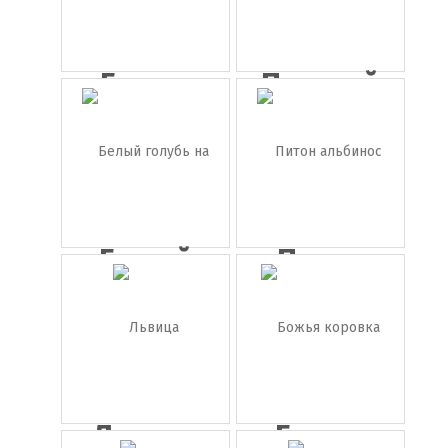
Божьи
Попугай
коровки
Белый
Питон
голубь на
альбинос
п...
(з...
Львица
Божья