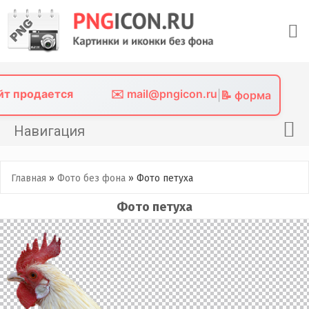
Skip
to
content
айт продается
✉️ mail@pngicon.ru
|
📝 форма
Навигация
Главная
Главная
»
Фото без фона
»
Фото петуха
Png иконки
Фото петуха
Картинки без фона
Фото без фона
Контакты