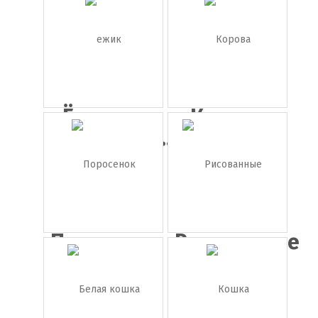
коровка
Ёжик на
Корова
прозрачно...
Поросенок
Рисованные
животн...