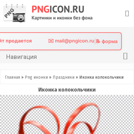
Skip
to
content
айт продается
✉️ mail@pngicon.ru
|
📝 форма
Навигация
Главная
Главная
»
Png иконки
»
Праздники
»
Иконка колокольчики
Png иконки
Иконка колокольчики
Картинки без фона
Фото без фона
Контакты