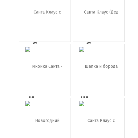
ёлка с...
свеча
Санта
Санта
Клаус с
Клаус
пус...
(Дед ...
Иконка
Шапка и
Санта -
борода
Де...
Са...