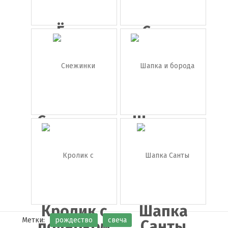
Ёлки
Санта
Клаус
Снежинки
Шапка и
борода
Са...
Кролик с
Шапка
Метки:
рождество
свеча
подарком
Cанты