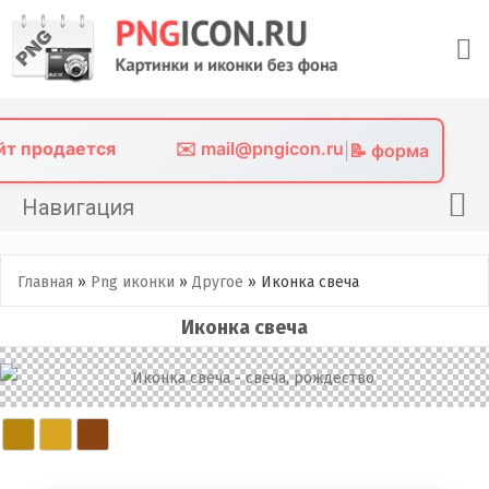
Skip
to
content
айт продается
✉️ mail@pngicon.ru
|
📝 форма
Навигация
Главная
Главная
»
Png иконки
»
Другое
»
Иконка свеча
Png иконки
Иконка свеча
Картинки без фона
Фото без фона
Контакты