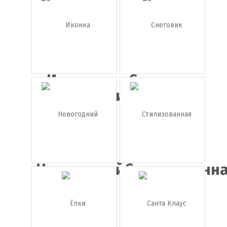
подарками
дед мороз
Иконка
Снеговик
колокольчи...
Новогодний
Стилизованн
венок
кра...