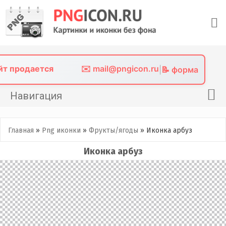
Skip
to
content
айт продается
✉️ mail@pngicon.ru
|
📝 форма
Навигация
Главная
Главная
»
Png иконки
»
Фрукты/ягоды
»
Иконка арбуз
Png иконки
Иконка арбуз
Картинки без фона
Фото без фона
Контакты