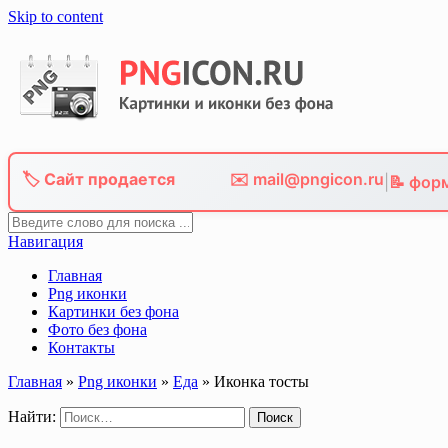
Skip to content
🏷️ Сайт продается
✉️ mail@pngicon.ru
|
📝 фор
Навигация
Главная
Png иконки
Картинки без фона
Фото без фона
Контакты
Главная
»
Png иконки
»
Еда
»
Иконка тосты
Найти: