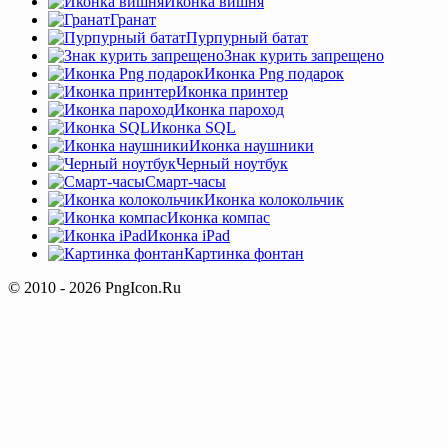
Иконка вишня
Гранат
Пурпурный батат
Знак курить запрещено
Иконка Png подарок
Иконка принтер
Иконка пароход
Иконка SQL
Иконка наушники
Черный ноутбук
Cмарт-часы
Иконка колокольчик
Иконка компас
Иконка iPad
Картинка фонтан
© 2010 - 2026 PngIcon.Ru