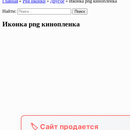
Главная
»
Png иконки
»
Другое
»
Иконка png кинопленка
Найти:
Иконка png кинопленка
🏷️ Сайт продается