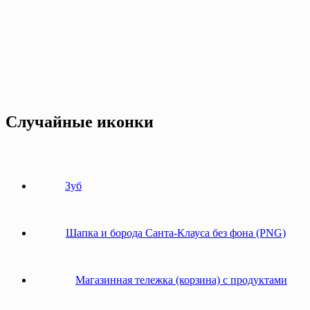
Случайные иконки
Зуб
Шапка и борода Санта-Клауса без фона (PNG)
Магазинная тележка (корзина) с продуктами