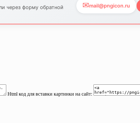
✉️
mail@pngicon.ru
ли через форму обратной
Html код для вставки картинки на сайт: