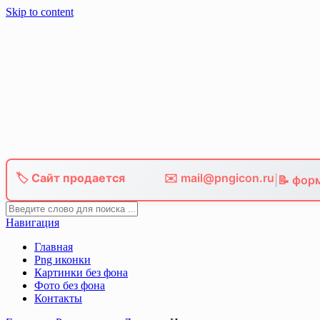
Skip to content
🏷️ Сайт продается
✉️ mail@pngicon.ru
|
📝 фор
Навигация
Главная
Png иконки
Картинки без фона
Фото без фона
Контакты