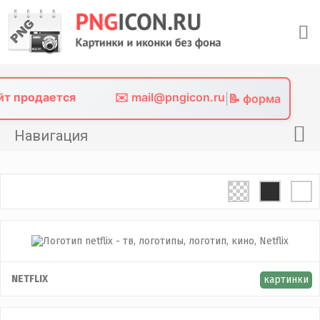
Skip
to
content
айт продается
✉️ mail@pngicon.ru
|
📝 форма
Навигация
Главная
Png иконки
Картинки без фона
Фото без фона
Контакты
NETFLIX
картинки