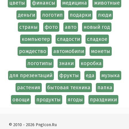
цветы
финансы
медицина
животные
деньги
логотип
подарки
люди
страны
фото
авто
новый год
компьютер
сладости
сладкое
рождество
автомобили
монеты
логотипы
знаки
коробка
для презентаций
фрукты
еда
музыка
растения
бытовая техника
папка
овощи
продукты
ягоды
праздники
© 2010 - 2026 PngIcon.Ru